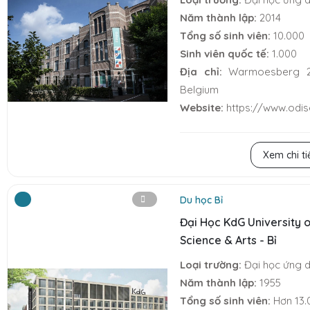
Năm thành lập:
2014
Tổng số sinh viên:
10.000
Sinh viên quốc tế:
1.000
Địa chỉ:
Warmoesberg 26
Belgium
Website:
https://www.odi
Xem chi ti
Du học Bỉ
Đại Học KdG University 
Science & Arts - Bỉ
Loại trường:
Đại học ứng d
Năm thành lập:
1955
Tổng số sinh viên:
Hơn 13.