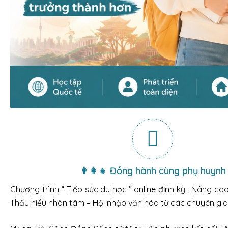
👨‍👩‍👧 Đồng hành cùng phụ huynh
Chương trình “ Tiếp sức du học ” online định kỳ : Nâng ca
Thấu hiểu nhân tâm – Hội nhập văn hóa từ các chuyên gia 