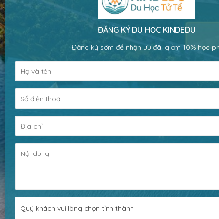
ĐĂNG KÝ DU HỌC KINDEDU
Đăng ký sớm để nhận ưu đãi giảm 10% học ph
Quý khách vui lòng chọn tỉnh thành