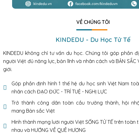
VỀ CHÚNG TÔI
KINDEDU - Du Học Tử Tế
KINDEDU không chỉ tư vấn du học. Chúng tôi góp phần đị
người Việt đủ năng lực, bản lĩnh và nhân cách và BẢN SẮC 
giới.
Góp phần định hình 1 thế hệ du học sinh Việt Nam toà
nhân cách ĐẠO ĐỨC - TRÍ TUỆ - NGHỊ LỰC
Trở thành công dân toàn cầu trưởng thành, hội nhậ
mang Bản sắc Việt
Hình thành mạng lưới người Việt SỐNG TỬ TẾ trên toàn t
nhau và HƯỚNG VỀ QUÊ HƯƠNG