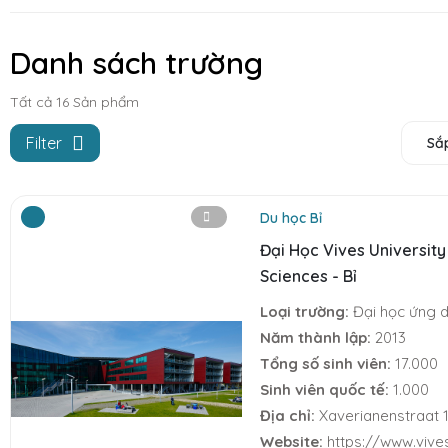
Danh sách trường
Tất cả
16
Sản phẩm
Filter
Sắ
Du học Bỉ
Đại Học Vives University
Sciences - Bỉ
Loại trường:
Đại học ứng 
Năm thành lập:
2013
Tổng số sinh viên:
17.000
Sinh viên quốc tế:
1.000
Địa chỉ:
Xaverianenstraat 1
Website:
https://www.vive