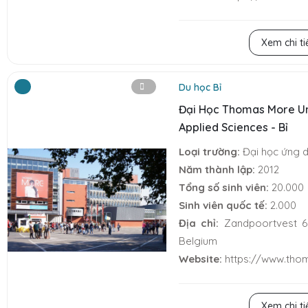
Xem chi ti
Du học Bỉ
Đại Học Thomas More Un
Applied Sciences - Bỉ
Loại trường:
Đại học ứng 
Năm thành lập:
2012
Tổng số sinh viên:
20.000
Sinh viên quốc tế:
2.000
Địa chỉ:
Zandpoortvest 60
Belgium
Website:
https://www.tho
Xem chi ti