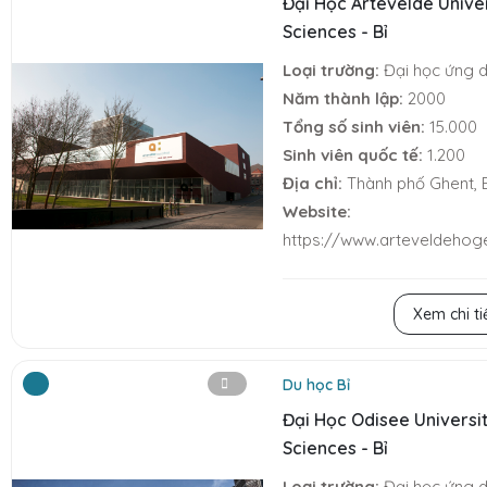
Đại Học Artevelde Univer
Sciences - Bỉ
Loại trường:
Đại học ứng 
Năm thành lập:
2000
Tổng số sinh viên:
15.000
Sinh viên quốc tế:
1.200
Địa chỉ:
Thành phố Ghent, 
Website:
https://www.arteveldehog
Xem chi ti
Du học Bỉ
Đại Học Odisee Universit
Sciences - Bỉ
Loại trường:
Đại học ứng 