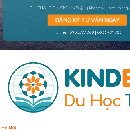
GỬI THÔNG TIN Chú ý : (*) Quý khách vui lòng không 
ĐĂNG KÝ TƯ VẤN NGAY
Hotline : 090
6.777.008 | 0936.491.926
Hà Nội