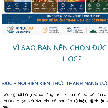
VÌ SAO BẠN NÊN CHỌN ĐỨC
HỌC?
ĐỨC – NƠI BIẾN KIẾN THỨC THÀNH NĂNG LỰ
Nếu Mỹ nổi tiếng với sự sáng tạo, Hà Lan nổi bật bởi tính 
thì Đức được biết đến như cái nôi của
kỷ luật, kỹ thuật,
quả
.